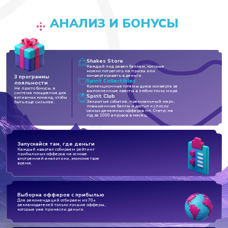
АНАЛИЗ И БОНУСЫ
Shakes Store
Каждый лид равен баллам, которые
можно потратить на призы или
конвертировать в деньги
3 программы
Spirit Collectibles
лояльности
Коллекционные тотемы духов конверта за
Не просто бонусы, а
выполненные квесты в любую точку мира
система поощрения для
Spirit Club
активных команд, чтобы
Закрытые события, премиальный мерч,
быть еще сильнее.
повышенные баллы и доступ к списку
самых денежных офферов пп. Статус на
год за 1000 апрувов в месяц.
Запускайся там, где деньги
Каждый квартал собираем рейтинг
прибыльных офферов на основе
внутренней аналитики, экономя твое
время.
Выборка офферов с прибылью
Для рекомендаций отбираем из 70+
рекламодателей только лучшие офферы,
которые уже принесли деньги.