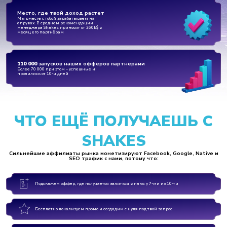
Место, где твой доход растет
Мы вместе с тобой зарабатываем на
апрувах. В среднем рекомендации
менеджера Shakes приносят от 260k$ в
месяц его партнёрам
110 000
запусков наших офферов партнерами
Более 70 000 при этом – успешные и
пролились от 10-и дней
ЧТО ЕЩЁ ПОЛУЧАЕШЬ С
SHAKES
Сильнейшие аффилиаты рынка монетизируют Facebook, Google, Native и
SEO трафик с нами, потому что:
Подскажем оффер, где получается залиться в плюс у 7-ми из 10-ти
Бесплатно локализуем промо и создадим с нуля под твой запрос