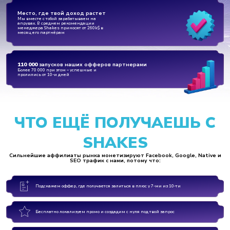
Место, где твой доход растет
Мы вместе с тобой зарабатываем на
апрувах. В среднем рекомендации
менеджера Shakes приносят от 260k$ в
месяц его партнёрам
110 000
запусков наших офферов партнерами
Более 70 000 при этом – успешные и
пролились от 10-и дней
ЧТО ЕЩЁ ПОЛУЧАЕШЬ С
SHAKES
Сильнейшие аффилиаты рынка монетизируют Facebook, Google, Native и
SEO трафик с нами, потому что:
Подскажем оффер, где получается залиться в плюс у 7-ми из 10-ти
Бесплатно локализуем промо и создадим с нуля под твой запрос