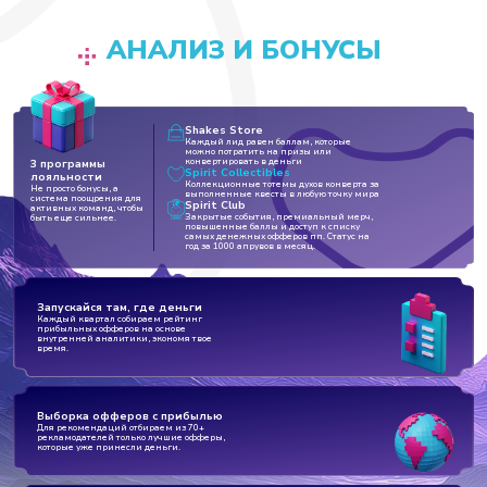
АНАЛИЗ И БОНУСЫ
Shakes Store
Каждый лид равен баллам, которые
можно потратить на призы или
конвертировать в деньги
3 программы
Spirit Collectibles
лояльности
Коллекционные тотемы духов конверта за
Не просто бонусы, а
выполненные квесты в любую точку мира
система поощрения для
Spirit Club
активных команд, чтобы
Закрытые события, премиальный мерч,
быть еще сильнее.
повышенные баллы и доступ к списку
самых денежных офферов пп. Статус на
год за 1000 апрувов в месяц.
Запускайся там, где деньги
Каждый квартал собираем рейтинг
прибыльных офферов на основе
внутренней аналитики, экономя твое
время.
Выборка офферов с прибылью
Для рекомендаций отбираем из 70+
рекламодателей только лучшие офферы,
которые уже принесли деньги.